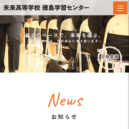
自
分
の
ペ
ー
ス
で
、
未
来
を
選
ぶ
。
～
わ
た
し
た
ち
は
、
そ
の
歩
み
に
寄
り
添
い
ま
す
～
News
お知らせ