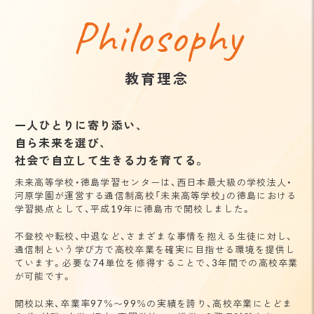
Philosophy
教育理念
一人ひとりに寄り添い、
自ら未来を選び、
社会で自立して生きる力を育てる。
未来高等学校・徳島学習センターは、西日本最大級の学校法人・
河原学園が運営する通信制高校「未来高等学校」の徳島における
学習拠点として、平成19年に徳島市で開校しました。
不登校や転校、中退など、さまざまな事情を抱える生徒に対し、
通信制という学び方で高校卒業を確実に目指せる環境を提供し
ています。必要な74単位を修得することで、3年間での高校卒業
が可能です。
開校以来、卒業率97％〜99％の実績を誇り、高校卒業にとどま