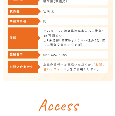
等学院（事務局）
代表者
宮崎 太
業務責任者
同上
〒770-0022 徳島県徳島市佐古二番町5-
18 宮崎ビル
住所
（JR徳島線「佐古駅」より南へ徒歩5分、佐
古二番町交差点すぐそば）
電話番号
088-626-1359
上記の番号へお電話いただくか、「
お問い
お問い合わせ先
合わせフォーム
」をご利用ください。
Access