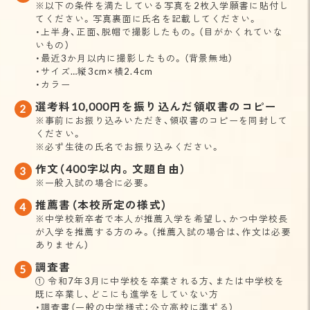
※以下の条件を満たしている写真を2枚入学願書に貼付し
てください。写真裏面に氏名を記載してください。
・上半身、正面、脱帽で撮影したもの。（目がかくれていな
いもの）
・最近3か月以内に撮影したもの。（背景無地）
・サイズ…縦3cm×横2.4cm
・カラー
選考料10,000円を振り込んだ領収書のコピー
※事前にお振り込みいただき、領収書のコピーを同封して
ください。
※必ず生徒の氏名でお振り込みください。
作文（400字以内。文題自由）
※一般入試の場合に必要。
推薦書（本校所定の様式）
※中学校新卒者で本人が推薦入学を希望し、かつ中学校長
が入学を推薦する方のみ。（推薦入試の場合は、作文は必要
ありません）
調査書
① 令和7年3月に中学校を卒業される方、または中学校を
既に卒業し、どこにも進学をしていない方
・調査書（一般の中学様式：公立高校に準ずる）