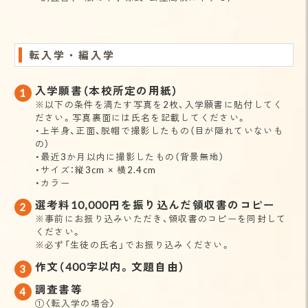
転入学・編入学
入学願書（本校所定の用紙）
※以下の条件を満たす写真を2枚、入学願書に貼付してく
ださい。写真裏面には氏名を記載してください。
・上半身、正面、脱帽で撮影したもの（目が隠れていないも
の）
・最近3か月以内に撮影したもの（背景無地）
・サイズ：縦3cm × 横2.4cm
・カラー
選考料10,000円を振り込んだ領収書のコピー
※事前にお振り込みいただき、領収書のコピーを同封して
ください。
※必ず「生徒の氏名」でお振り込みください。
作文（400字以内。文題自由）
調査書等
①〈転入学の場合〉